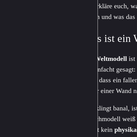
Ich erkläre euch, w
gelten und was das 
Was ist ein 
Ein
Weltmodell
ist
Vereinfacht gesagt:
lernt, dass ein fall
hinter einer Wand n
Das klingt banal, is
Sprachmodell weiß 
es hat kein
physika