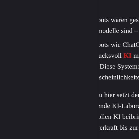
Chatbots waren gest
Weltmodelle sind –
Chatbots wie Chat
eindrucksvoll
KI
mi
sind: Diese Syste
Wahrscheinlichkeite
Genau hier setzt de
Führende KI-Labor
Sie sollen KI beibr
Schwerkraft bis zu