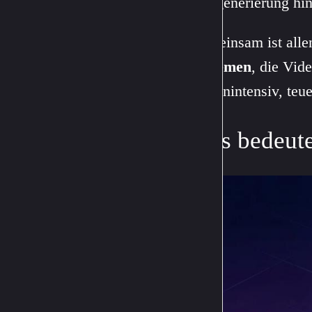
Textgenerierung hi
Gemeinsam ist alle
Systemen
, die Vid
rechenintensiv, teue
Was bedeute