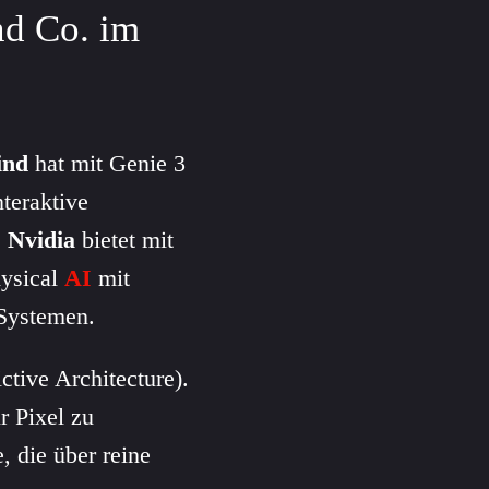
d Co. im
ind
hat mit Genie 3
nteraktive
.
Nvidia
bietet mit
ysical
AI
mit
Systemen.
tive Architecture).
r Pixel zu
, die über reine