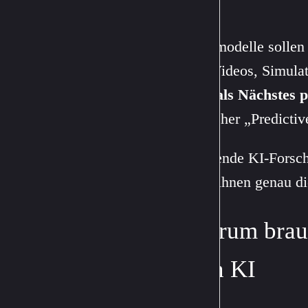
Welt.
Weltmodelle sollen 
mit Videos, Simula
was als Nächstes p
Forscher „Predicti
Führende KI-Forsch
weil ihnen genau di
Warum brau
von KI