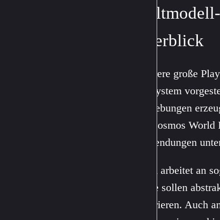
Weltmodell-
Überblick
Mehrere große Play
ein System vorgeste
Umgebungen erzeuge
der Cosmos World 
Anwendungen unter
Meta
arbeitet an s
Diese sollen abstrak
generieren. Auch an