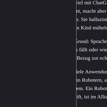
Wer viel mit ChatGP
brillant, macht abe
Fehler. Sie halluzi
die ein Kind mühelo
Der Grund: Sprachmo
Baum fällt oder wie 
ohne Bezug zur ech
Für viele Anwendun
etwa in Robotern, 
Problem. Ein Roboter
zugreift, ist im Allt