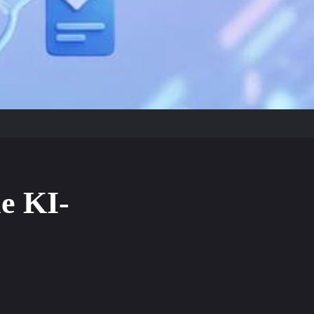
e KI-