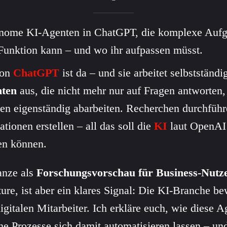
onome KI-Agenten in ChatGPT, die komplexe Aufg
 Funktion kann – und wo ihr aufpassen müsst.
von
ChatGPT
ist da – und sie arbeitet selbstständi
ten
aus, die nicht mehr nur auf Fragen antworten,
en eigenständig abarbeiten. Recherchen durchfüh
tionen erstellen – all das soll die
KI
laut OpenAI 
en können.
anze als
Forschungsvorschau für Business-Nutz
ure, ist aber ein klares Signal: Die KI-Branche b
igitalen Mitarbeiter. Ich erkläre euch, wie diese 
he Prozesse sich damit automatisieren lassen – un