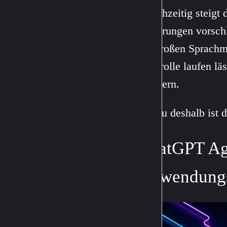
Gleichzeitig steigt
Änderungen vorschl
bei großen Sprachm
Kontrolle laufen läs
wandern.
Genau deshalb ist d
ChatGPT Age
Anwendungs