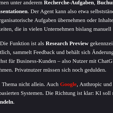
hmen unter anderem
Recherche-Aufgaben
,
Buchu
äsentationen
. Der Agent kann also etwa selbststä
ganisatorische Aufgaben übernehmen oder Inhalte 
keiten, die in vielen Unternehmen bislang manuell 
Die Funktion ist als
Research Preview
gekennzeic
ntlich, sammelt Feedback und behält sich Änderun
chst für Business-Kunden – also Nutzer mit ChatGP
men. Privatnutzer müssen sich noch gedulden.
 Thema nicht allein. Auch
Google
, Anthropic un
basierten Systemen. Die Richtung ist klar: KI soll
ndeln
.