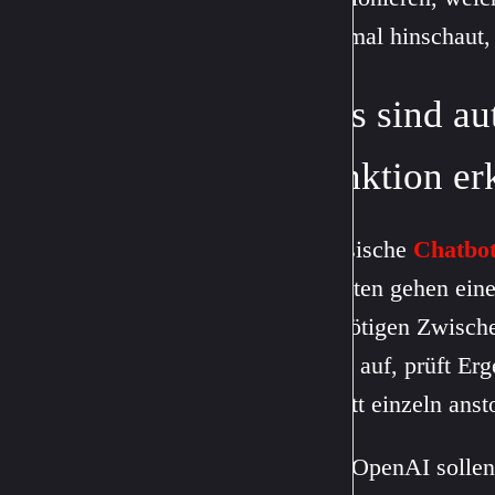
zweimal hinschaut, b
Was sind a
Funktion erk
Klassische
Chatbo
Agenten gehen eine
die nötigen Zwische
Tools auf, prüft Er
Schritt einzeln ans
Laut OpenAI sollen