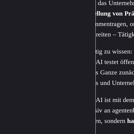
nennt das Unterne
Erstellung von Pr
zusammentragen, or
aufbereiten – Tätig
Wichtig zu wissen: 
OpenAI testet öffe
ist das Ganze zunä
Teams und Unterneh
OpenAI ist mit dem
intensiv an agenten
beraten, sondern
ha