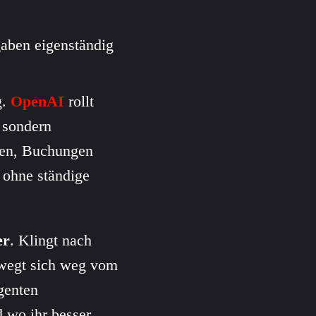
aben eigenständig
g.
OpenAI
rollt
 sondern
ren, Buchungen
ohne ständige
er
. Klingt nach
ewegt sich weg vom
Agenten
d wo ihr besser