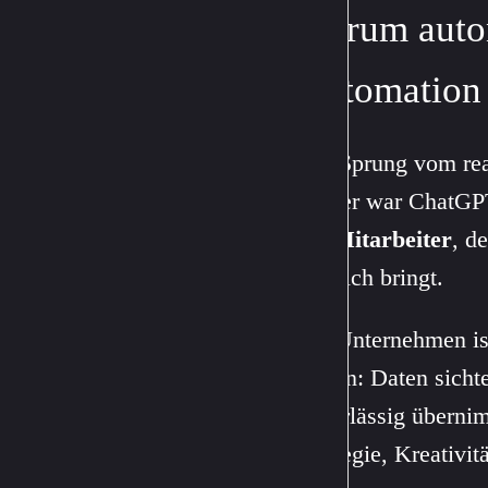
Warum auto
Automation
Der Sprung vom reak
Bisher war ChatGP
ein
Mitarbeiter
, d
mit sich bringt.
Für Unternehmen is
folgen: Daten sicht
zuverlässig überni
Strategie, Kreativi