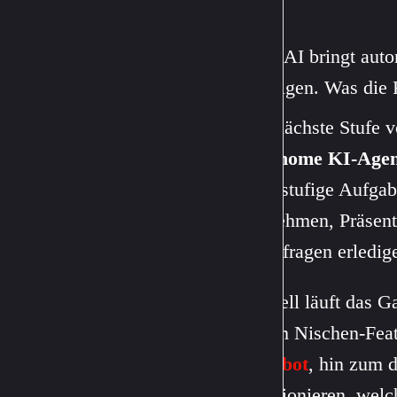
OpenAI bringt aut
erledigen. Was die
Die nächste Stufe 
autonome KI-Agen
mehrstufige Aufgab
vornehmen, Präsenta
Rückfragen erledig
Aktuell läuft das G
einem Nischen-Feat
Chatbot
, hin zum d
funktionieren, welc