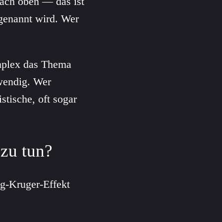
nach oben — das ist
 genannt wird. Wer
omplex das Thema
twendig. Wer
stische, oft sogar
zu tun?
g-Kruger-Effekt