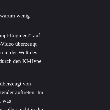
, warum wenig
ompt-Engineer“ auf
-Video überzeugt
n in der Welt des
durch den KI-Hype
 überzeugt von
ender auftreten. Im
h, was
r selbst nicht in die