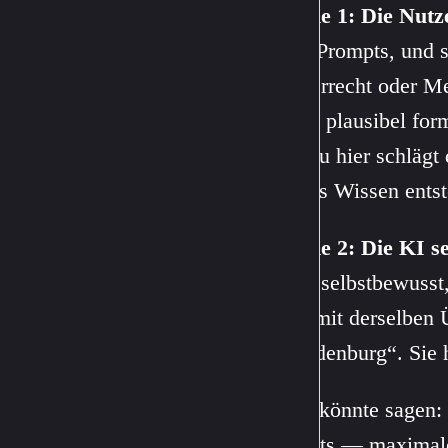
Ebene 1: Die Nutz
paar Prompts, und s
Steuerrecht oder Me
einen plausibel for
Genau hier schlägt 
echtes Wissen entst
Ebene 2: Die KI se
dann selbstbewusst,
sagt mit derselben 
Brandenburg“. Sie 
Man könnte sagen: 
Effekts — maximale