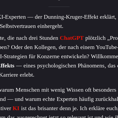
e KI-Experten — der Dunning-Kruger-Effekt erklärt
 Selbstvertrauen einhergeht.
te, die nach drei Stunden
ChatGPT
plötzlich „Pr
ben? Oder den Kollegen, der nach einem YouTube
 KI-Strategien für Konzerne entwickeln? Willkomme
ffekts
— eines psychologischen Phänomens, das 
arriere erlebt.
, warum Menschen mit wenig Wissen oft besonders
sind — und warum echte Experten häufig zurückhalt
ativer
KI
ist das brisanter denn je. Ich erkläre euc
m das ausgerechnet jetzt so relevant ist und wie ih