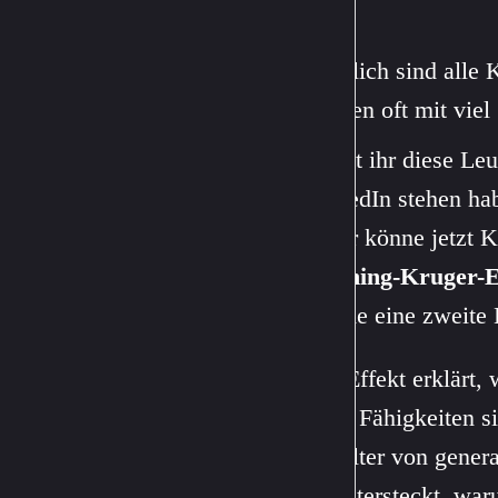
Plötzlich sind all
Wissen oft mit viel
Kennt ihr diese Leu
LinkedIn stehen ha
ist, er könne jetzt
Dunning-Kruger-E
gerade eine zweite K
Der Effekt erklärt
ihren Fähigkeiten 
Zeitalter von gener
dahintersteckt, waru