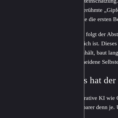
Selbsteinschätzung.
der berühmte „Gipf
gerade die ersten Be
Dann folgt der Abst
wirklich ist. Diese
durchhält, baut lan
bescheidene Selbst
Was hat der
Generative KI wie
sichtbarer denn je.