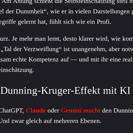
 Am Anfang schießt die Selbsteinschätzung steil 
el der Dummheit“, wie er in vielen Darstellungen
griffe gelernt hat, fühlt sich wie ein Profi.
urz. Je mehr man lernt, desto klarer wird, wie k
s „Tal der Verzweiflung“ ist unangenehm, aber no
gsam echte Kompetenz auf — und mit ihr eine reali
einschätzung.
 Dunning-Kruger-Effekt mit KI 
 ChatGPT,
Claude
oder
Gemini
macht
den Dunnin
 Und zwar gleich auf mehreren Ebenen.