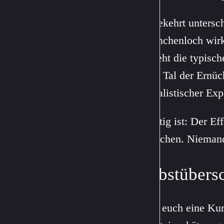
Umgekehrt unterschä
Kaninchenloch wirk
entsteht die typisc
tiefes Tal der Ernü
zu realistischer Exp
Wichtig ist: Der Eff
Bereichen. Niemand 
Selbstübers
Stellt euch eine Ku