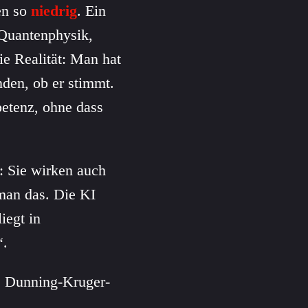
en so
niedrig
. Ein
 Quantenphysik,
ie Realität: Man hat
nden, ob er stimmt.
petenz, ohne dass
 Sie wirken auch
 man das. Die KI
iegt in
“.
s Dunning-Kruger-