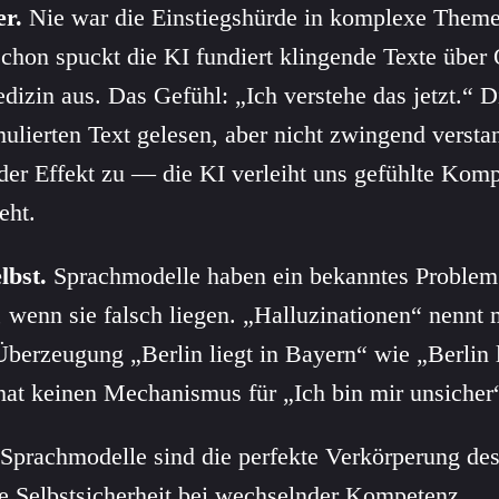
er.
Nie war die Einstiegshürde in komplexe Them
chon spuckt die KI fundiert klingende Texte über
dizin aus. Das Gefühl: „Ich verstehe das jetzt.“ D
mulierten Text gelesen, aber nicht zwingend versta
der Effekt zu — die KI verleiht uns gefühlte Kom
eht.
lbst.
Sprachmodelle haben ein bekanntes Problem:
 wenn sie falsch liegen. „Halluzinationen“ nennt
Überzeugung „Berlin liegt in Bayern“ wie „Berlin l
hat keinen Mechanismus für „Ich bin mir unsicher
Sprachmodelle sind die perfekte Verkörperung de
 Selbstsicherheit bei wechselnder Kompetenz.