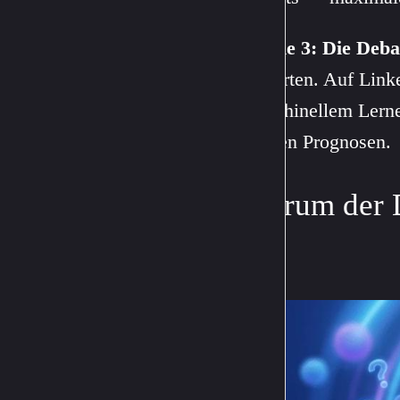
Ebene 3: Die Deba
Experten. Auf Linke
maschinellem Lernen
großen Prognosen.
Warum der D
ist