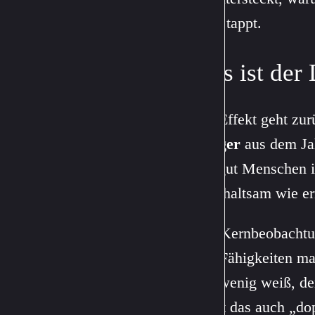
Falle tappt.
Was ist der
Der Effekt geht zu
Kruger
aus dem Jah
wie gut Menschen i
unterhaltsam wie e
Ihre Kernbeobachtu
ihre Fähigkeiten ma
wer wenig weiß, de
nennt das auch „do