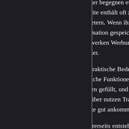
Tracker begegnen eu
Website enthält oft
Anbietern. Wenn ih
Information gespeic
Netzwerken Werbung
Tracker.
Die praktische Bede
nützliche Funktion
bleiben gefüllt, un
Betreiber nutzen T
Inhalte gut ankom
Andererseits entst