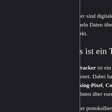
Tracker sind digita
sammeln Daten über 
bemerkt.
Was ist ein
Ein
Tracker
ist ein
analysiert. Dabei h
Tracking-Pixel
,
Co
und Daten über eur
Tracker protokollie