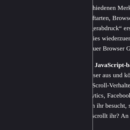
verschiedenen Merk
Schriftarten, Browse
„Fingerabdruck“ ers
Cookies wiederzuer
wie euer Browser Gr
Auch
JavaScript-b
Browser aus und kö
über Scroll-Verhalt
Analytics, Faceboo
Seiten ihr besucht,
weit scrollt ihr? An