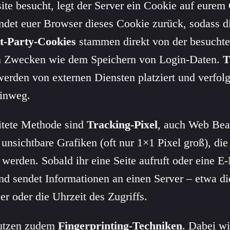
te besucht, legt der Server ein Cookie auf eurem
ndet euer Browser dieses Cookie zurück, sodass d
st-Party-Cookies
stammen direkt von der besucht
en Zwecken wie dem Speichern von Login-Daten.
T
erden von externen Diensten platziert und verfol
hinweg.
eitete Methode sind
Tracking-Pixel
, auch Web Bea
 unsichtbare Grafiken (oft nur 1×1 Pixel groß), di
 werden. Sobald ihr eine Seite aufruft oder eine E-
nd sendet Informationen an einen Server – etwa di
 oder die Uhrzeit des Zugriffs.
utzen zudem
Fingerprinting-Techniken
. Dabei wi