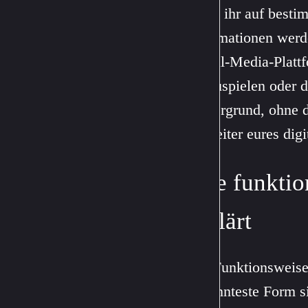
lange ihr auf besti
Informationen werd
Social-Media-Plattf
auszuspielen oder 
Hintergrund, ohne d
Begleiter eures digi
Wie funktio
erklärt
Die Funktionsweise
bekannteste Form 