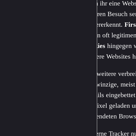
Wenn ihr eine Websi
weiteren Besuch se
wiedererkennt.
Fir
dienen oft legitim
Cookies
hingegen w
mehrere Websites 
Eine weitere verbr
sind winzige, meist
E-Mails eingebettet
das Pixel geladen u
verwendeten Browser
Moderne Tracker n