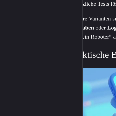
zusätzliche Tests l
Andere Varianten s
Aufgaben
oder
Log
bin kein Roboter“ a
Praktische 