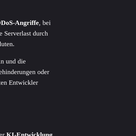
DoS-Angriffe
, bei
e Serverlast durch
luten.
in und die
ehinderungen oder
ten Entwickler
der
KI-Entwicklung