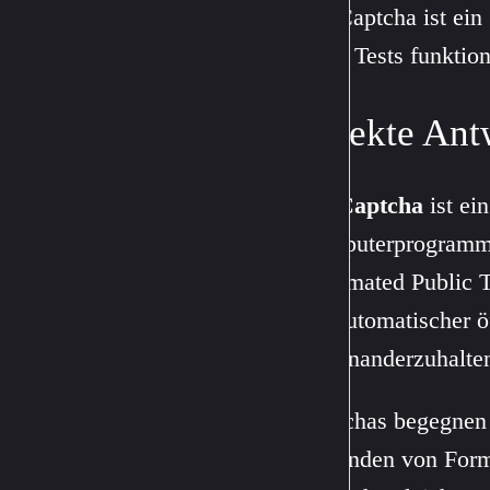
Ein Captcha ist ein
diese Tests funktio
Direkte Ant
Ein
Captcha
ist ei
Computerprogrammen
Automated Public T
vollautomatischer 
auseinanderzuhalte
Captchas begegnen 
Absenden von Formu