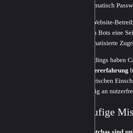
systematisch Passw
Für Website-Betrei
denen Bots eine Sei
automatisierte Zug
Allerdings haben Ca
Nutzererfahrung
b
motorischen Einschr
ständig an nutzerfr
Häufige Mis
„Captchas sind u