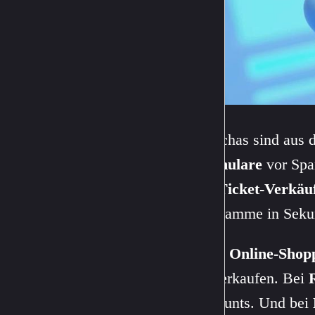
Captchas sind aus 
Formulare
vor Spa
Bei
Ticket-Verkäu
Programme in Sekun
Beim
Online-Shop
ausverkaufen. Bei
Accounts. Und bei