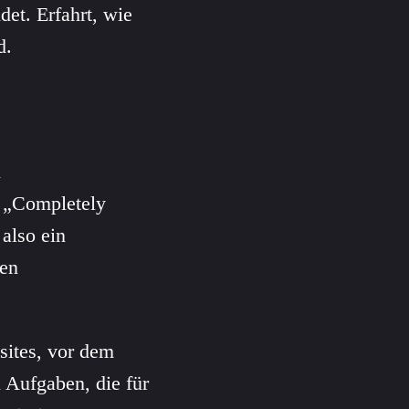
det. Erfahrt, wie
d.
n
r „Completely
also ein
hen
sites, vor dem
 Aufgaben, die für