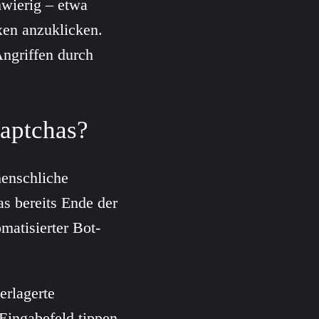
hwierig – etwa
xen anzuklicken.
ngriffen durch
Captchas?
menschliche
as bereits Ende der
matisierter Bot-
erlagerte
Eingabefeld tippen.