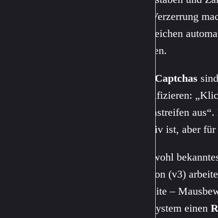
Die Verzerrung mac
die Zeichen automa
können.
Bild-Captchas
sind
identifizieren: „Kl
Zebrastreifen aus“.
intuitiv ist, aber f
Das wohl bekanntes
Version (v3) arbeite
Website – Mausbewe
das System einen
R