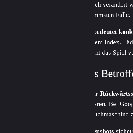
farblich verändert 
schlimmsten Fälle.
Das bedeutet konk
aus dem Index. Lädt
beginnt das Spiel v
Was Betroff
Bilder-Rückwärtss
kursieren. Bei Goo
die Suchmaschine ze
Screenshots sicher