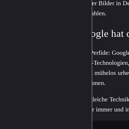
solcher Bilder in D
Fallzahlen.
Google hat d
Das Perfide: Googl
Hash-Technologien,
damit mühelos urhe
Versionen.
Die gleiche Techni
Bilder immer und 