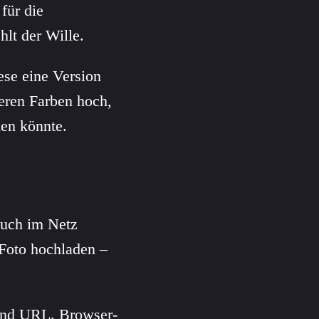
für die
lt der Wille.
ese eine Version
deren Farben hoch,
nen könnte.
euch im Netz
Foto hochladen –
und URL. Browser-