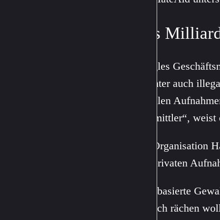
Das Milliar
Googles Geschäftsmo
mitunter auch illeg
illegalen Aufnahmen
„Vermittler“, weist
Die Organisation H
den privaten Aufna
„Bildbasierte Gewa
die sich rächen wo