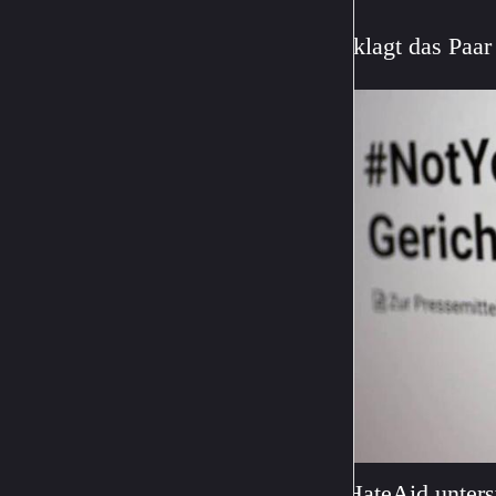
Jetzt klagt das Paa
HateAid unters