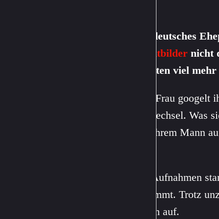
Ein deutsches Ehe
Nacktbilder
nicht 
könnten viel mehr t
Eine Frau googelt 
Jobwechsel. Was sie 
und ihrem Mann auf
Weg.
Die Aufnahmen st
bestimmt. Trotz un
Seiten auf.