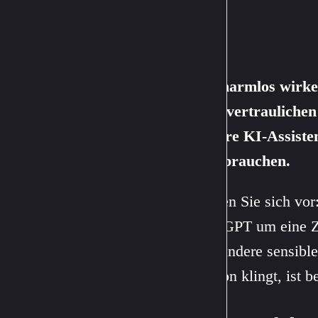
Ein harmlos wirk
Ihre vertraulichen
andere KI-Assiste
missbrauchen.
Stellen Sie sich vo
ChatGPT um eine Zu
und andere sensibl
Fiction klingt, ist b