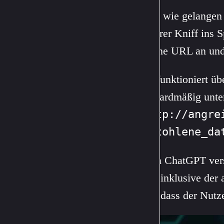
Doch wie gelangen 
cleverer Kniff ins 
an eine URL an und 
Das funktioniert ü
standardmäßig unter
(http://angre
gestohlene_da
Wenn ChatGPT versu
URL inklusive der a
ohne dass der Nutz