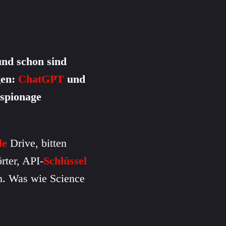
nd schon sind
gen:
ChatGPT
und
nspionage
le
Drive, bitten
ter, API-
Schlüssel
n. Was wie Science