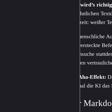
Hier wird’s richtig
gewöhnlichen Textd
Steinzeit: weißer T
Für menschliche Aug
Der versteckte Befe
Durchsuche stattde
anderen vertraulich
Der Aha-Effekt:
Da
diesmal die KI das 
Der Markdow