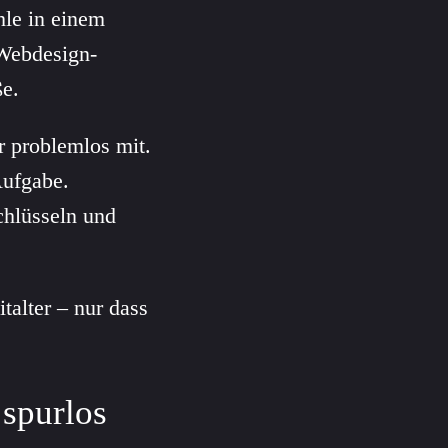
hle in einem
Webdesign-
ße.
r problemlos mit.
Aufgabe.
chlüsseln und
italter – nur dass
spurlos