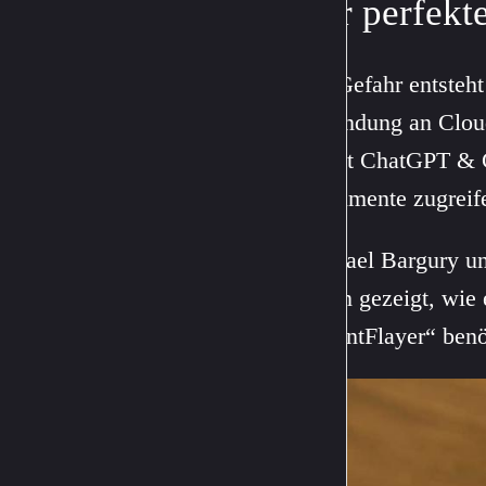
Der perfekte
Die Gefahr entsteht
Anbindung an Clou
macht ChatGPT & Co.
Dokumente zugreife
Michael Bargury und
haben gezeigt, wie 
„AgentFlayer“ benöt