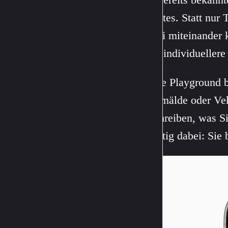
Updates. Statt nur 
Emoji miteinander 
noch individueller
Image Playground b
Ölgemälde oder Vek
beschreiben, was Sie
Wichtig dabei: Sie 