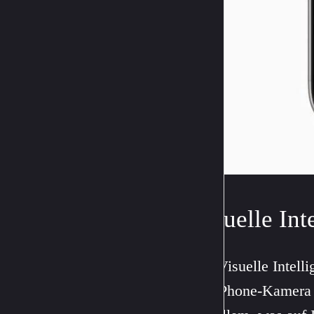
Visuelle Int
Die Visuelle Intell
der iPhone-Kamera O