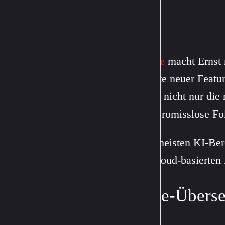
Apple
macht Ernst m
Palette neuer Featu
dabei nicht nur die
kompromisslose Fok
Die meisten KI-Bere
zu Cloud-basierten
Live-Überse