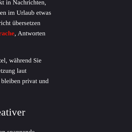
kt in Nachrichten,
anen im Urlaub etwas
icht übersetzen
rache
, Antworten
tel, während Sie
tzung laut
bleiben privat und
ativer
ten spannende