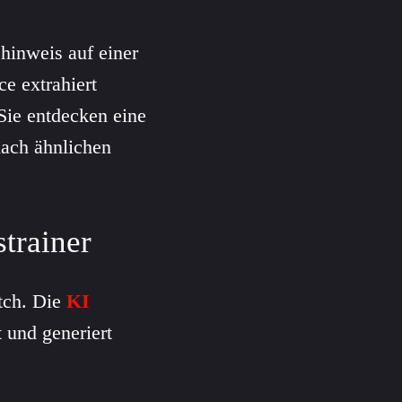
shinweis auf einer
e extrahiert
Sie entdecken eine
nach ähnlichen
trainer
tch. Die
KI
t und generiert