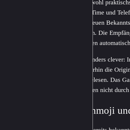
Das wohl praktischs
FaceTime und Telefo
mit neuen Bekannts
lassen. Die Empfäng
werden automatisch
Besonders clever: I
weiterhin die Origi
vorgelesen. Das Ga
müssen nicht durch
Genmoji und
Die bereits bekann