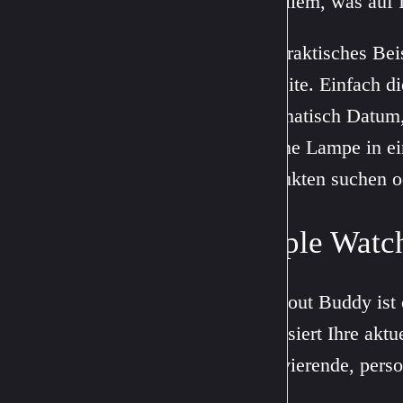
mit allem, was auf 
Ein praktisches Bei
Website. Einfach di
automatisch Datum, 
schöne Lampe in ei
Produkten suchen o
Apple Watch
Workout Buddy ist 
analysiert Ihre aktu
motivierende, pers