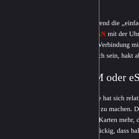
Während die „einfa
WLAN
mit der Uhr
eine Verbindung mi
einfach sein, hakt
SIM oder e
Apple hat sich rela
eSim
zu machen. Die
SIM-Karten mehr, di
hartnäckig, dass ba