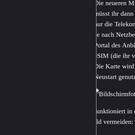
Die neueren Mo
müsst ihr dann
nur die Teleko
Je nach Netzbe
Portal des Anb
eSIM (die ihr v
Die Karte wird
Neustart genut
Das funktioniert in
Vorfeld vermeiden: