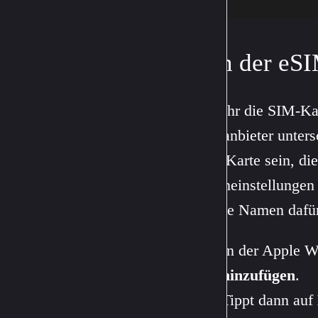
Von der eSI
Wie ihr die SIM-Ka
Netzanbieter unter
SIM-Karte sein, di
Dateneinstellungen
eigene Namen dafür
In der Apple W
hinzufügen
.
Tippt dann auf