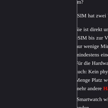
Warum?
Die eSIM hat zwei V
Sie ist direkt 
eSIM bis zur V
nur wenige Min
mindestens eine
Für die Hardwa
auch: Kein phy
Menge Platz we
mehr andere
H
Eine Smartwatch w
verwenden.