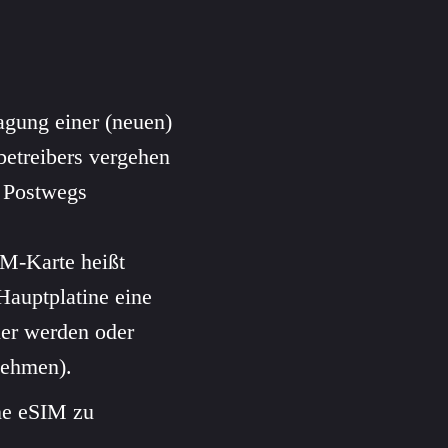
ragung einer (neuen)
betreibers vergehen
s Postwegs
IM-Karte heißt
Hauptplatine eine
er werden oder
nehmen).
ine eSIM zu